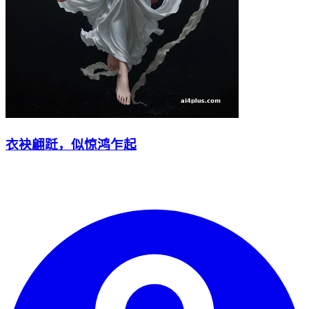
衣袂翩跹，似惊鸿乍起