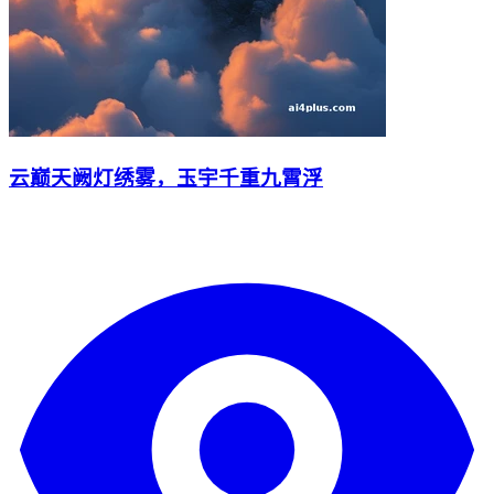
云巅天阙灯绣雾，玉宇千重九霄浮