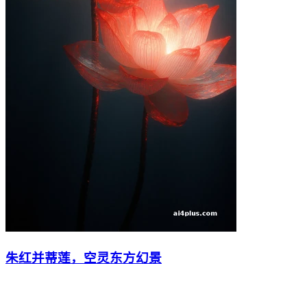
朱红并蒂莲，空灵东方幻景