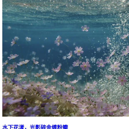
水下花漾，光影碎金缠粉瓣