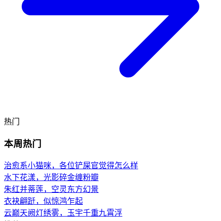
热门
本周热门
治愈系小猫咪，各位铲屎官觉得怎么样
水下花漾，光影碎金缠粉瓣
朱红并蒂莲，空灵东方幻景
衣袂翩跹，似惊鸿乍起
云巅天阙灯绣雾，玉宇千重九霄浮