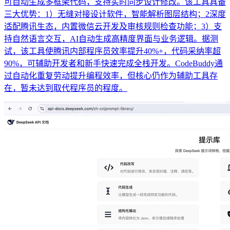
可自动生成多框架代码，支持实时同步设计修改。该工具具备
三大优势：1）无缝对接设计软件，智能解析图层结构；2深度
适配腾讯生态，内置微信云开发及审核规则检查功能；3）支
持自然语言交互，AI自动生成高精度界面与业务逻辑。据测
试，该工具使腾讯内部程序员效率提升40%+，代码采纳率超
90%，可辅助开发者和新手快速完成全栈开发。CodeBuddy通
过自动化重复劳动提升编程效率，但核心仍作为辅助工具存
在，暂未达到取代程序员的程度。