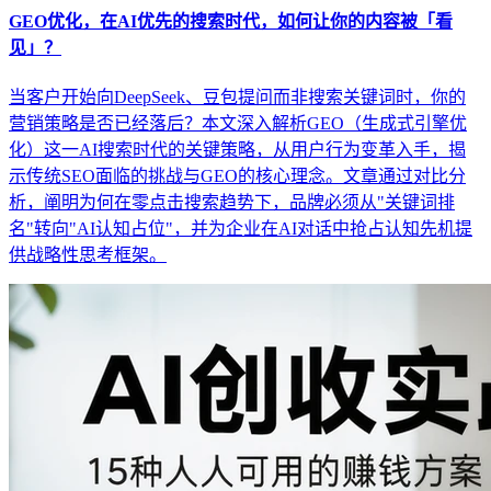
GEO优化，在AI优先的搜索时代，如何让你的内容被「看
见」？
当客户开始向DeepSeek、豆包提问而非搜索关键词时，你的
营销策略是否已经落后？本文深入解析GEO（生成式引擎优
化）这一AI搜索时代的关键策略，从用户行为变革入手，揭
示传统SEO面临的挑战与GEO的核心理念。文章通过对比分
析，阐明为何在零点击搜索趋势下，品牌必须从"关键词排
名"转向"AI认知占位"，并为企业在AI对话中抢占认知先机提
供战略性思考框架。