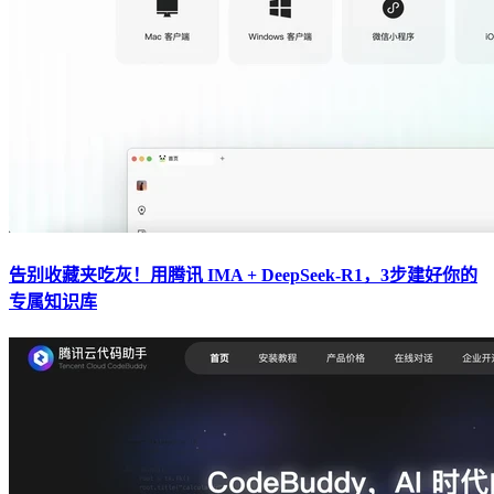
告别收藏夹吃灰！用腾讯 IMA + DeepSeek-R1，3步建好你的
专属知识库