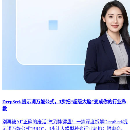
DeepSeek提示词万能公式，3步把“超级大脑”变成你的行业私
教
别再被AI“正确的废话”气到摔键盘！一篇深度拆解DeepSeek提
示词万能公式“BRO”，3步让大模型秒变行业老炮；附电商、