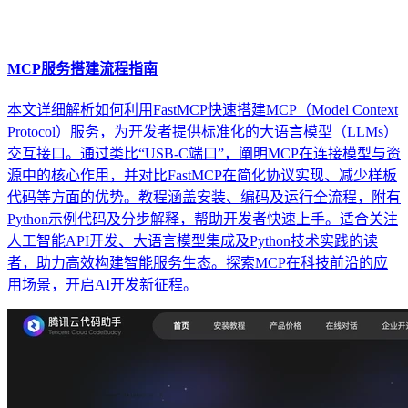
MCP服务搭建流程指南
本文详细解析如何利用FastMCP快速搭建MCP（Model Context
Protocol）服务，为开发者提供标准化的大语言模型（LLMs）
交互接口。通过类比“USB-C端口”，阐明MCP在连接模型与资
源中的核心作用，并对比FastMCP在简化协议实现、减少样板
代码等方面的优势。教程涵盖安装、编码及运行全流程，附有
Python示例代码及分步解释，帮助开发者快速上手。适合关注
人工智能API开发、大语言模型集成及Python技术实践的读
者，助力高效构建智能服务生态。探索MCP在科技前沿的应
用场景，开启AI开发新征程。