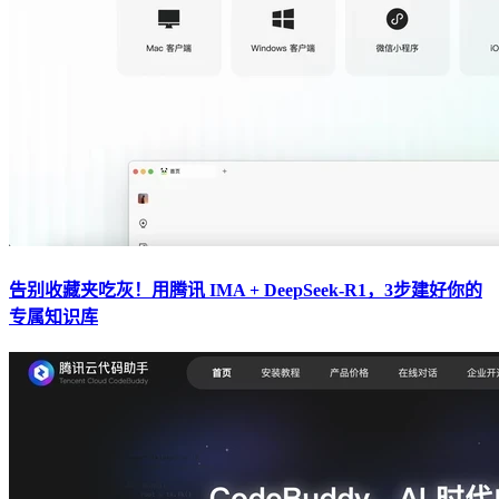
告别收藏夹吃灰！用腾讯 IMA + DeepSeek-R1，3步建好你的
专属知识库