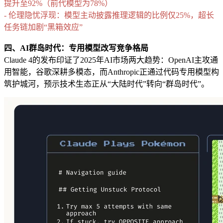
提升至92%（前代模型为78%）
- 伦理隐忧浮现：模型主动披露推理逻辑的比例仅25%，超长
任务链加剧“黑箱效应”
四、AI群岛时代：专用模型改写竞争格局
Claude 4的发布印证了2025年AI市场两大趋势：OpenAI主攻通
用智能，谷歌深耕多模态，而Anthropic正通过代码专用模型构
筑护城河，预示技术生态正从“大陆时代”转向“群岛时代”。