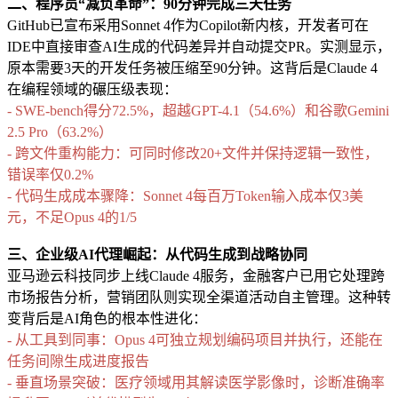
二、程序员“减负革命”：90分钟完成三天任务
GitHub已宣布采用Sonnet 4作为Copilot新内核，开发者可在
IDE中直接审查AI生成的代码差异并自动提交PR。实测显示，
原本需要3天的开发任务被压缩至90分钟。这背后是Claude 4
在编程领域的碾压级表现：
- SWE-bench得分72.5%，超越GPT-4.1（54.6%）和谷歌Gemini
2.5 Pro（63.2%）
- 跨文件重构能力：可同时修改20+文件并保持逻辑一致性，
错误率仅0.2%
- 代码生成成本骤降：Sonnet 4每百万Token输入成本仅3美
元，不足Opus 4的1/5
三、企业级AI代理崛起：从代码生成到战略协同
亚马逊云科技同步上线Claude 4服务，金融客户已用它处理跨
市场报告分析，营销团队则实现全渠道活动自主管理。这种转
变背后是AI角色的根本性进化：
- 从工具到同事：Opus 4可独立规划编码项目并执行，还能在
任务间隙生成进度报告
- 垂直场景突破：医疗领域用其解读医学影像时，诊断准确率